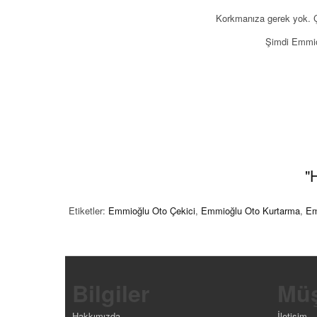
Korkmanıza gerek yok. Ç
Şimdi Emmioğ
"
Etiketler:
Emmioğlu Oto Çekici
,
Emmioğlu Oto Kurtarma
,
Em
Bilgiler
Müş
Hakkımızda
İletişim