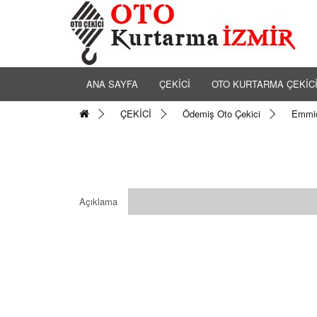
ANA SAYFA
ÇEKİCİ
OTO KURTARMA ÇEKİC
ÇEKİCİ
Ödemiş Oto Çekici
Emmio
Açıklama