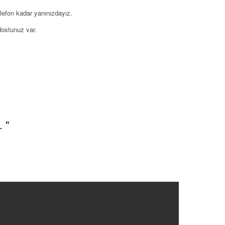
efon kadar yanınızdayız.
dostunuz var.
 "