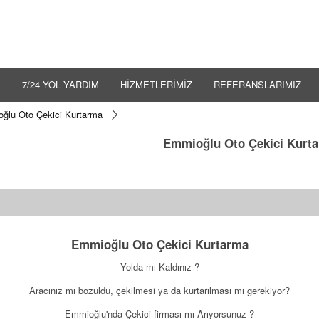
İ
7/24 YOL YARDIM
HİZMETLERİMİZ
REFERANSLARIMIZ
ğlu Oto Çekici Kurtarma
Emmioğlu Oto Çekici Kurt
Emmioğlu Oto Çekici Kurtarma
Yolda mı Kaldınız ?
Aracınız mı bozuldu, çekilmesi ya da kurtarılması mı gerekiyor?
Emmioğlu'nda Çekici firması mı Arıyorsunuz ?