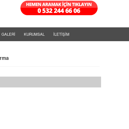
GALERİ
KURUMSAL
İLETİŞİM
arma