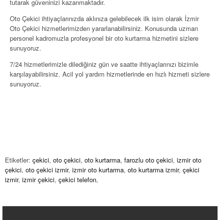
tutarak güveninizi kazanmaktadır.
Oto Çekici
ihtiyaçlarınızda aklınıza gelebilecek ilk isim olarak
İzmir
Oto Çekici
hizmetlerimizden yararlanabilirsiniz. Konusunda uzman
personel kadromuzla profesyonel bir
oto kurtarma
hizmetini sizlere
sunuyoruz.
7/24 hizmetlerimizle dilediğiniz gün ve saatte ihtiyaçlarınızı bizimle
karşılayabilirsiniz. Acil yol yardım hizmetlerinde en hızlı hizmeti sizlere
sunuyoruz.
Etiketler:
çekici
,
oto çekici
,
oto kurtarma
,
farozlu oto çekici
,
izmir oto
çekici
,
oto çekici izmir
,
izmir oto kurtarma
,
oto kurtarma izmir
,
çekici
izmir
,
izmir çekici
,
çekici telefon
,