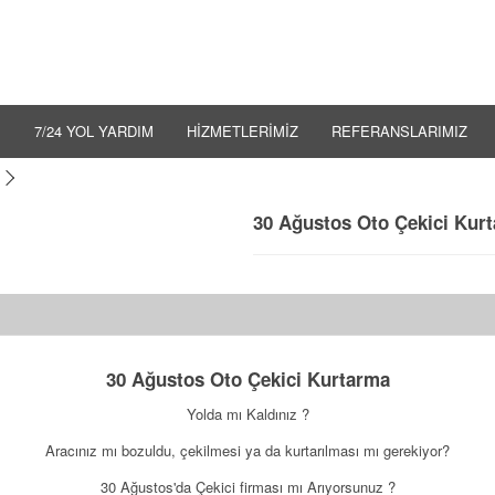
İ
7/24 YOL YARDIM
HİZMETLERİMİZ
REFERANSLARIMIZ
30 Ağustos Oto Çekici Kur
30 Ağustos Oto Çekici Kurtarma
Yolda mı Kaldınız ?
Aracınız mı bozuldu, çekilmesi ya da kurtarılması mı gerekiyor?
30 Ağustos'da Çekici firması mı Arıyorsunuz ?