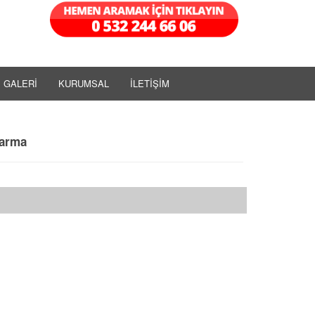
GALERİ
KURUMSAL
İLETİŞİM
tarma