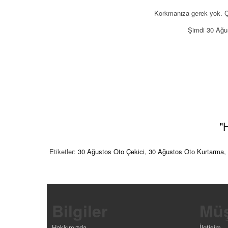
Korkmanıza gerek yok. Çü
Şimdi 30 Ağus
"
Etiketler:
30 Ağustos Oto Çekici
,
30 Ağustos Oto Kurtarma
,
Bilgiler
Müş
Hakkımızda
İletişim